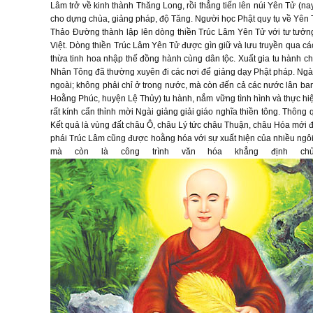
Lâm trở về kinh thành Thăng Long, rồi thẳng tiến lên núi Yên Tử (n
cho dựng chùa, giảng pháp, độ Tăng. Người học Phật quy tụ về Yên T
Thảo Đường thành lập lên dòng thiền Trúc Lâm Yên Tử với tư tưởng
Việt. Dòng thiền Trúc Lâm Yên Tử được gìn giữ và lưu truyền qua các
thừa tinh hoa nhập thế đồng hành cùng dân tộc. Xuất gia tu hành ch
Nhân Tông đã thường xuyên đi các nơi để giảng dạy Phật pháp. Ngài
ngoài; không phải chỉ ở trong nước, mà còn đến cả các nước lân ban
Hoằng Phúc, huyện Lệ Thủy) tu hành, nắm vững tình hình và thực h
rất kính cẩn thỉnh mời Ngài giảng giải giáo nghĩa thiền tông. Thông
Kết quả là vùng đất châu Ô, châu Lý tức châu Thuận, châu Hóa mới 
phái Trúc Lâm cũng được hoằng hóa với sự xuất hiện của nhiều ngôi 
mà còn là công trình văn hóa khẳng định chủ