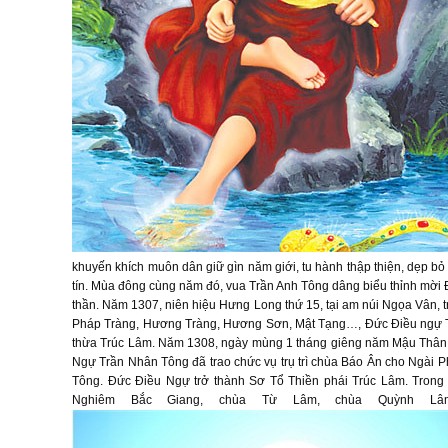
khuyến khích muôn dân giữ gìn năm giới, tu hành thập thiện, dẹp bỏ
tín. Mùa đông cùng năm đó, vua Trần Anh Tông dâng biểu thỉnh mời Đ
thần. Năm 1307, niên hiệu Hưng Long thứ 15, tại am núi Ngọa Vân, 
Pháp Tràng, Hương Tràng, Hương Sơn, Mật Tạng…, Đức Điều ngự Trần
thừa Trúc Lâm. Năm 1308, ngày mùng 1 tháng giêng năm Mậu Thân, 
Ngự Trần Nhân Tông đã trao chức vụ trụ trì chùa Báo Ân cho Ngài 
Tông. Đức Điều Ngự trở thành Sơ Tổ Thiền phái Trúc Lâm. Trong 
Nghiêm Bắc Giang, chùa Từ Lâm, chùa Quỳnh Lâm