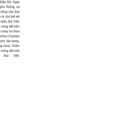
i Đầu Đà. Ngài
Ngôn Thông, và
 riêng của Đại
 là chủ thể kế
ại Đầu Đà Trần
c vùng đất bên
n (nay là chùa
c vương Champa
nước lân bang.
ng chúa. Thiền
n vùng đất mới
Đại Việt.