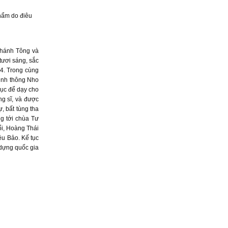
hẩm do điêu
Thánh Tông và
tươi sáng, sắc
74. Trong cùng
inh thông Nho
ục để dạy cho
ng sĩ, và được
, bất tùng tha
ng tới chùa Tư
ổi, Hoàng Thái
ệu Bảo. Kế tục
 dựng quốc gia