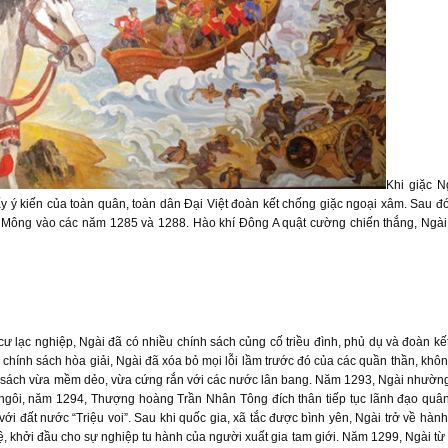
Khi giặc 
ấy ý kiến của toàn quân, toàn dân Đại Việt đoàn kết chống giặc ngoại xâm. Sau đó
 – Mông vào các năm 1285 và 1288. Hào khí Đông A quật cường chiến thắng, Ngà
cư lạc nghiệp, Ngài đã có nhiều chính sách củng cố triều đình, phủ dụ và đoàn kế
là chính sách hòa giải, Ngài đã xóa bỏ mọi lỗi lầm trước đó của các quần thần, kh
ơng sách vừa mềm dẻo, vừa cứng rắn với các nước lân bang. Năm 1293, Ngài nhườn
gôi, năm 1294, Thượng hoàng Trần Nhân Tông đích thân tiếp tục lãnh đạo quân s
 với đất nước “Triệu voi”. Sau khi quốc gia, xã tắc được bình yên, Ngài trở về hà
ệ, khởi đầu cho sự nghiệp tu hành của người xuất gia tam giới. Năm 1299, Ngài t