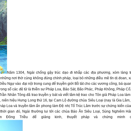
Năm 1304, Ngài chống gậy trúc dạo đi khắp các địa phương, xóm làng 
 những nơi thờ cúng không đúng chính pháp, loại bỏ những điều mê tín dị đoan, 
iều Ngự vào đại nội trong cung để truyền giới Bồ tát cho các vương công, bá qua
trong số các đệ tử là thiền sư Pháp Loa, Bảo Sát, Bão Phác, Pháp Không, Pháp C
 Nhân Tông đã trao truyền y bát và viết tâm kệ trao cho Tôn giả Pháp Loa làm 
niên hiệu Hưng Long thứ 16, tại Cam Lộ đường chùa Siêu Loại (nay là Gia Lâm, 
Pháp Loa và truyền tâm ấn phong làm Đệ nhị Tổ Trúc Lâm trước sự chứng kiến củ
thời gian đó, Ngài thường lui tới các chùa Báo Ân Siêu Loại, Sùng Nghiêm Hả
 Đông Triều để giảng kinh, thuyết pháp và chứng minh c