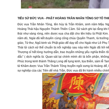
TIỂU SỬ ĐỨC VUA - PHẬT HOÀNG TRẦN NHÂN TÔNG
SƠ TỔ TH
Đức vua Trần Nhân Tông, tên húy là Trần Khâm, sinh năm Mậu Ngọ
Hoàng Thái hậu Nguyên Thánh Thiên Cảm. Sử sách ghi lại rằng khi Ng
thái như vàng ròng, nên được vua cha đặt cho tên hiệu là Phật Kim
năm đó, Ngài đã kết duyên cùng công chúa Quyên Thanh, là trưởng
giáo, Tứ thư, Ngũ kinh và Phật giáo để dạy dỗ cho Ngài như Lê P
Thái tử cách xử thế chuẩn bị nối nghiệp sau này nên Ngài đã trở n
Thượng sĩ hết lòng hướng dẫn, trao truyền những yếu nghĩa thiền tô
đắc” ( dịch nghĩa là: Quan sát lại chính mình đó là bổn phận, khô
Phúc trong kinh thành Thăng Long để tụng kinh, tọa thiền, sám lễ Ta
tử Khâm được Vua Trần Thánh Tông truyền ngôi xưng là Hoàng đế, h
sự nghiệp của các Tiên đế nhà Trần, Đức vua đã thi hành nhiều chính