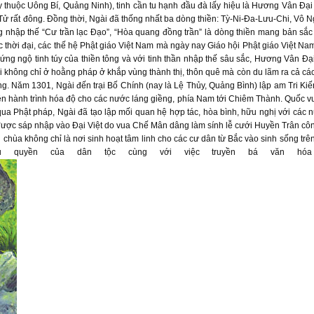
ay thuộc Uông Bí, Quảng Ninh), tinh cần tu hạnh đầu đà lấy hiệu là Hương Vân Đạ
ử rất đông. Đồng thời, Ngài đã thống nhất ba dòng thiền: Tỳ-Ni-Đa-Lưu-Chi, Vô 
 nhập thế “Cư trần lạc Đạo”, “Hòa quang đồng trần” là dòng thiền mang bản sắc
 thời đại, các thế hệ Phật giáo Việt Nam mà ngày nay Giáo hội Phật giáo Việt Nam
ứng ngộ tinh túy của thiền tông và với tinh thần nhập thế sâu sắc, Hương Vân Đ
 không chỉ ở hoằng pháp ở khắp vùng thành thị, thôn quê mà còn du lãm ra cả cá
g. Năm 1301, Ngài đến trại Bố Chính (nay là Lệ Thủy, Quảng Bình) lập am Tri Kiế
iện hành trình hóa độ cho các nước láng giềng, phía Nam tới Chiêm Thành. Quố
 qua Phật pháp, Ngài đã tạo lập mối quan hệ hợp tác, hòa bình, hữu nghị với các 
được sáp nhập vào Đại Việt do vua Chế Mân dâng làm sính lễ cưới Huyền Trân cô
chùa không chỉ là nơi sinh hoạt tâm linh cho các cư dân từ Bắc vào sinh sống trê
 quyền của dân tộc cùng với việc truyền bá văn hóa 