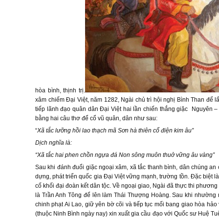
hòa bình, thịnh trị.
xâm chiếm Đại Việt, năm 1282, Ngài chủ trì hội nghị Bình Than để l
tiếp lãnh đạo quân dân Đại Việt hai lần chiến thắng giặc Nguyên
bằng hai câu thơ để cổ vũ quân, dân như sau:
“
Xã tắc lưỡng hồi lao thạch mã
Sơn hà thiên cổ điện kim âu”
Dịch nghĩa là:
“Xã tắc hai phen chồn ngựa đá
Non sông muôn thuở vững âu vàng”
Sau khi đánh đuổi giặc ngoại xâm, xã tắc thanh bình, dân chúng an 
dựng, phát triển quốc gia Đại Việt vững mạnh, trường tồn. Đặc biệt 
cố khối đại đoàn kết dân tộc. Về ngoại giao, Ngài đã thực thi phư
là Trần Anh Tông để lên làm Thái Thượng Hoàng. Sau khi nhường n
chinh phạt Ai Lao, giữ yên bờ cõi và tiếp tục mối bang giao hòa hảo
(thuộc Ninh Bình ngày nay) xin xuất gia cầu đạo với Quốc sư Huệ Tu