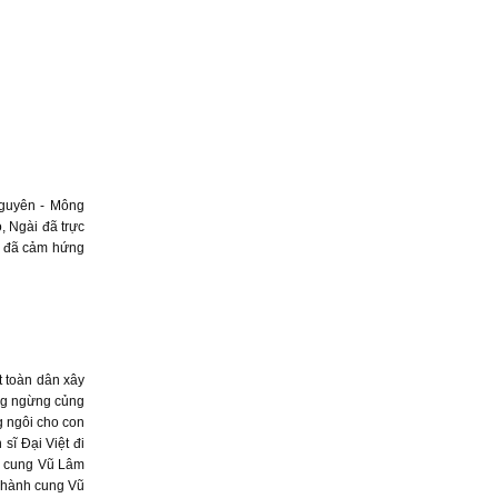
Nguyên - Mông
, Ngài đã trực
i đã cảm hứng
t toàn dân xây
ông ngừng củng
g ngôi cho con
ĩ Đại Việt đi
nh cung Vũ Lâm
ừ hành cung Vũ