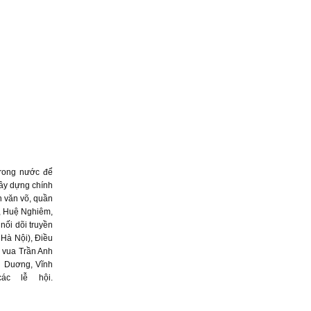
trong nước để
xây dựng chính
n văn võ, quần
ổ, Huệ Nghiêm,
nối dõi truyền
Hà Nội), Điều
a vua Trần Anh
i Duơng, Vĩnh
ác lễ hội.