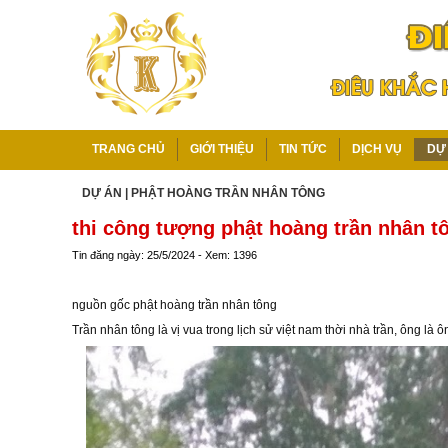
TRANG CHỦ
GIỚI THIỆU
TIN TỨC
DỊCH VỤ
DỰ
DỰ ÁN
|
PHẬT HOÀNG TRẦN NHÂN TÔNG
thi công tượng phật hoàng trần nhân t
Tin đăng ngày: 25/5/2024 - Xem: 1396
nguồn gốc phật hoàng trần nhân tông
Trần nhân tông là vị vua trong lịch sử việt nam thời nhà trần, ông là ô