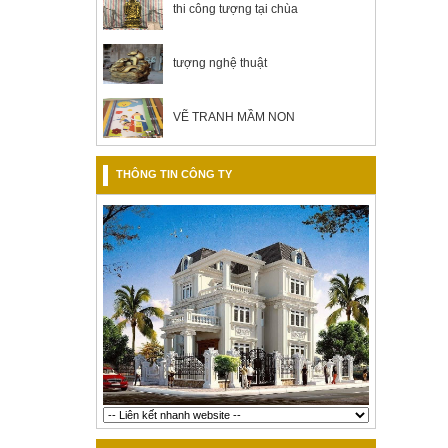
thi công tượng tại chùa
tượng nghệ thuật
VẼ TRANH MẦM NON
THÔNG TIN CÔNG TY