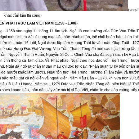
(tác p
khắc trần kim thi công)
IỀN PHÁI TRÚC LÂM VIỆT NAM
(1258 - 1308)
 - 1258 vào ngày 11 tháng 11 âm lịch. Ngài là con trưởng của Đức Vua Trần 
ài mới sinh ra đã có dung mạo của bậc thánh nhân, thể chất hoàn hảo, thần khí 
. Lớn lên, năm 16 tuổi, Ngài được lập làm Hoàng Thái tử vào năm Giáp Tuất - 12
 nữ của Hưng Đạo Đại Vương. Vua Trần Thánh Tông đã mời các bậc trưởng lão t
hụ Trần, Nguyễn Thánh Huấn, Nguyễn Sĩ Cố… Chính Vua cha đã soạn sách Di Hậu L
ên tinh thông cả Tam giáo. Về Phật pháp, Ngài theo học đạo với Tuệ Trung Thượ
ng. Ngài đã ngộ ra chân lý đạo màu khi đọc lời dạy: “Phản quan tự kỷ bổn phận sự
ng do người khác làm được). Ngài tôn thờ Tuệ Trung Thượng sĩ làm thầy, và thườ
m bảo, thấu đạt cả nội điển và ngoại điển. Năm Mậu Dần – 1278, khi vừa tròn 20 tu
iệu là Hiếu Hoàng. Năm sau, 1279 Đức vua Trần Nhân Tông đổi niên hiệu là Thi
 sách khoan hòa, thân dân, lấy đức mà trị vì Đại Việt, chăm lo cho dân chúng, xây