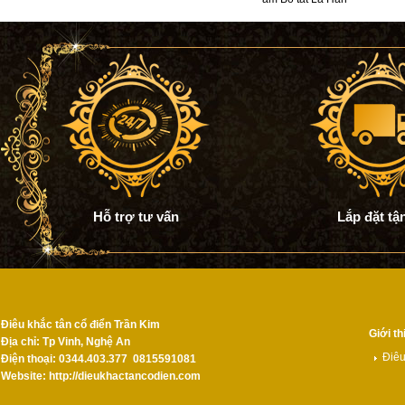
Hỗ trợ tư vấn
Lắp đặt tậ
Điêu khắc tân cổ điển Trần Kim
Giới th
Địa chỉ: Tp Vinh, Nghệ An
Điêu
Điện thoại: 0344.403.377 0815591081
Website: http://dieukhactancodien.com