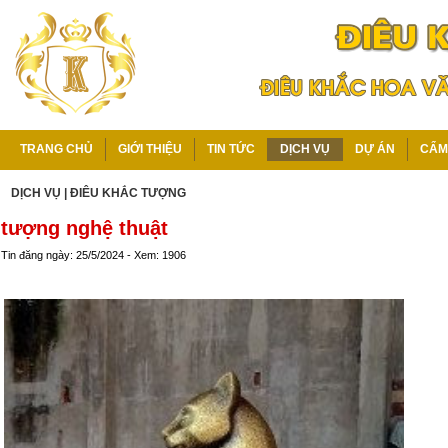
TRANG CHỦ
GIỚI THIỆU
TIN TỨC
DỊCH VỤ
DỰ ÁN
CẨM
DỊCH VỤ
|
ĐIÊU KHẮC TƯỢNG
tượng nghệ thuật
Tin đăng ngày: 25/5/2024 - Xem: 1906